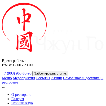
ресторан
Время работы:
Вт-Вс 12.00 - 23.00
+7 (903) 968-80-90
Забронировать столик
Меню
Мероприятия
События
Акции
Самовывоз и доставка
О
ресторане
...
О ресторане
Галерея
Чайный клуб