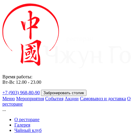
ресторан
Время работы:
Вт-Вс 12.00 - 23.00
+7 (903) 968-80-90
Забронировать столик
Меню
Мероприятия
События
Акции
Самовывоз и доставка
О
ресторане
...
О ресторане
Галерея
Чайный клуб