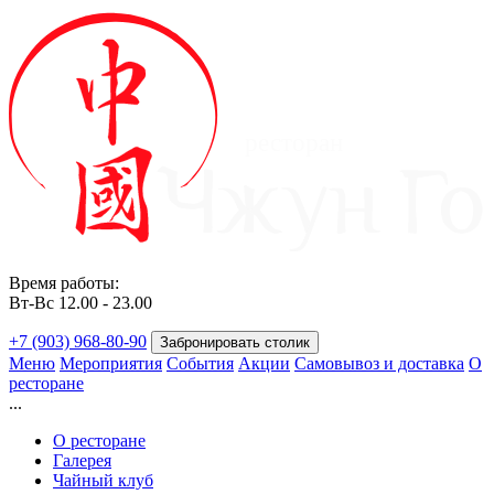
ресторан
Время работы:
Вт-Вс 12.00 - 23.00
+7 (903) 968-80-90
Забронировать столик
Меню
Мероприятия
События
Акции
Самовывоз и доставка
О
ресторане
...
О ресторане
Галерея
Чайный клуб