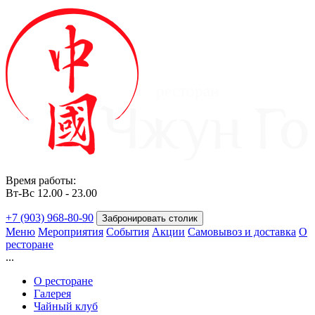
ресторан
Время работы:
Вт-Вс 12.00 - 23.00
+7 (903) 968-80-90
Забронировать столик
Меню
Мероприятия
События
Акции
Самовывоз и доставка
О
ресторане
...
О ресторане
Галерея
Чайный клуб