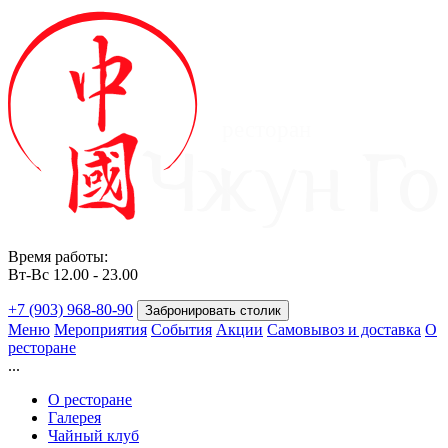
ресторан
Время работы:
Вт-Вс 12.00 - 23.00
+7 (903) 968-80-90
Забронировать столик
Меню
Мероприятия
События
Акции
Самовывоз и доставка
О
ресторане
...
О ресторане
Галерея
Чайный клуб