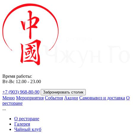
ресторан
Время работы:
Вт-Вс 12.00 - 23.00
+7 (903) 968-80-90
Забронировать столик
Меню
Мероприятия
События
Акции
Самовывоз и доставка
О
ресторане
...
О ресторане
Галерея
Чайный клуб