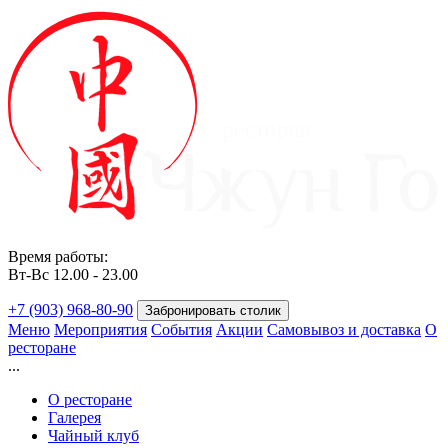
ресторан
Время работы:
Вт-Вс 12.00 - 23.00
+7 (903) 968-80-90
Забронировать столик
Меню
Мероприятия
События
Акции
Самовывоз и доставка
О
ресторане
...
О ресторане
Галерея
Чайный клуб